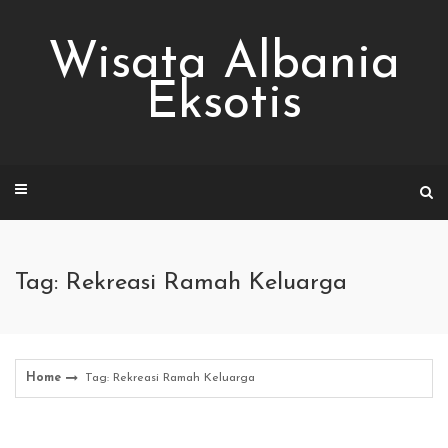
Skip
to
Wisata Albania
content
Eksotis
Tag: Rekreasi Ramah Keluarga
Home
Tag: Rekreasi Ramah Keluarga