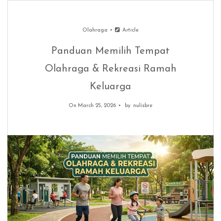
Olahraga
Article
Panduan Memilih Tempat
Olahraga & Rekreasi Ramah
Keluarga
On March 25, 2026
by
nulisbre