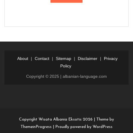
About
|
Contact
|
Sitemap
|
Disclaimer
|
Privacy
Policy
Copyright © 2025 | albanian-language.com
Login
Dewalive
Dewalive
login
resmi
Copyright Wisata Albania Eksotis 2026 |
Theme by
ThemeinProgress
|
Proudly powered by WordPress