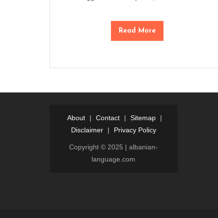
Read More
About
|
Contact
|
Sitemap
|
Disclaimer
|
Privacy Policy
Copyright © 2025 | albanian-
language.com
Login
Dewalive
Dewalive
login
resmi