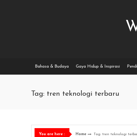
Skip
to
content
W
Bahasa & Budaya
Gaya Hidup & Inspirasi
Pendi
Tag: tren teknologi terbaru
Home
Tag: tren teknologi terba
You are here :