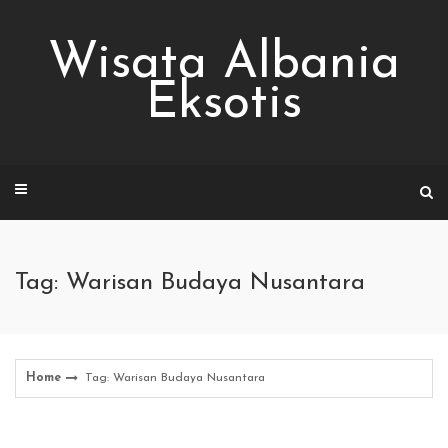
Skip
to
Wisata Albania
content
Eksotis
Tag: Warisan Budaya Nusantara
Home
Tag: Warisan Budaya Nusantara