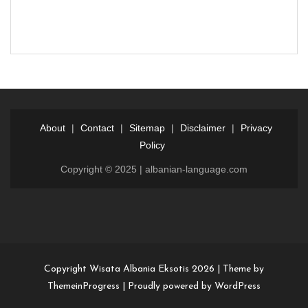
About
|
Contact
|
Sitemap
|
Disclaimer
|
Privacy
Policy
Copyright © 2025 | albanian-language.com
Login
Dewalive
Dewalive
login
resmi
Copyright Wisata Albania Eksotis 2026 |
Theme by
ThemeinProgress
|
Proudly powered by WordPress