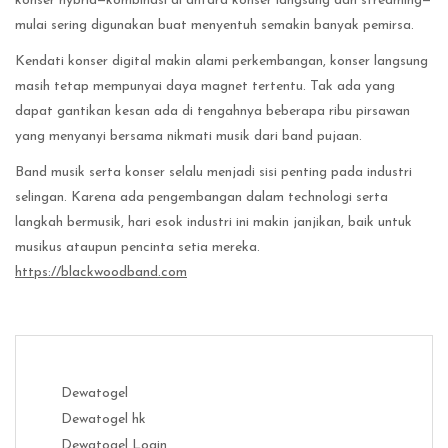
konser hybrid—kombinasi di antara konser langsung dan streaming—
mulai sering digunakan buat menyentuh semakin banyak pemirsa.
Kendati konser digital makin alami perkembangan, konser langsung
masih tetap mempunyai daya magnet tertentu. Tak ada yang
dapat gantikan kesan ada di tengahnya beberapa ribu pirsawan
yang menyanyi bersama nikmati musik dari band pujaan.
Band musik serta konser selalu menjadi sisi penting pada industri
selingan. Karena ada pengembangan dalam technologi serta
langkah bermusik, hari esok industri ini makin janjikan, baik untuk
musikus ataupun pencinta setia mereka.
https://blackwoodband.com
Dewatogel
Dewatogel hk
Dewatogel Login