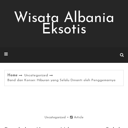
Skip
to
Wisata Albania
content
Eksotis
Home
Uncategorized
Band dan Konser: Hiburan yang Selalu Dinanti oleh Penggemarnya
Uncategorized
Article