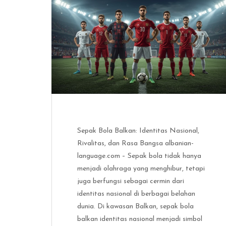
Sepak Bola Balkan: Identitas Nasional,
Rivalitas, dan Rasa Bangsa albanian-
language.com – Sepak bola tidak hanya
menjadi olahraga yang menghibur, tetapi
juga berfungsi sebagai cermin dari
identitas nasional di berbagai belahan
dunia. Di kawasan Balkan, sepak bola
balkan identitas nasional menjadi simbol