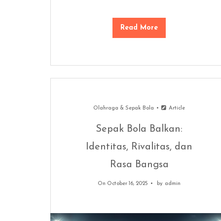
Read More
Olahraga & Sepak Bola
Article
Sepak Bola Balkan:
Identitas, Rivalitas, dan
Rasa Bangsa
On October 16, 2025
by
admin