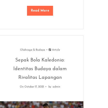
Read More
Olahraga & Budaya
Article
Sepak Bola Kaledonia:
Identitas Budaya dalam
Rivalitas Lapangan
On October 17, 2025
by
admin