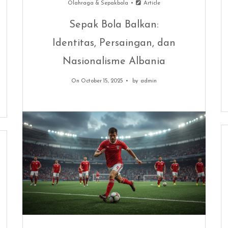
Olahraga & Sepakbola
Article
Sepak Bola Balkan:
Identitas, Persaingan, dan
Nasionalisme Albania
On October 15, 2025
by
admin