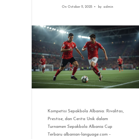
On October 11, 2025
by
admin
Kompetisi Sepakbola Albania: Rivalitas,
Prestise, dan Cerita Unik dalam
Turnamen Sepakbola Albania Cup
Terbaru albanian-language.com –