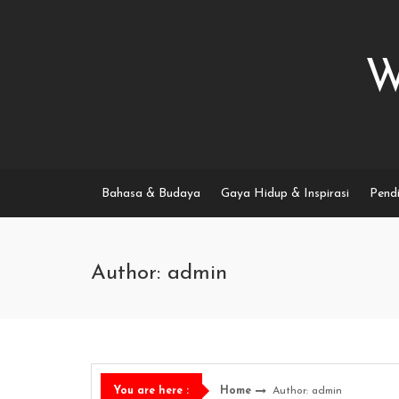
Skip
to
content
W
Bahasa & Budaya
Gaya Hidup & Inspirasi
Pendi
Author:
admin
Home
Author:
admin
You are here :