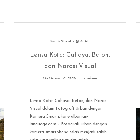
Seni & Visual
Article
Lensa Kota: Cahaya, Beton,
dan Narasi Visual
On October 24, 2025
by
admin
Lensa Kota: Cahaya, Beton, dan Narasi
Visual dalam Fotografi Urban dengan
Kamera Smartphone albanian-
language.com – Fotografi urban dengan
kamera smartphone telah menjadi salah
satu cara paling populer untuk