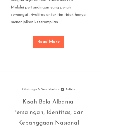
dengan sejarah dan tradisi mereka.
Melalui pertandingan yang penuh
semangat, rivalitas antar tim tidak hanya
menonjolkan keterampilan
Read More
Olahraga & Sepakbola
Article
Kisah Bola Albania:
Persaingan, Identitas, dan
Kebanggaan Nasional