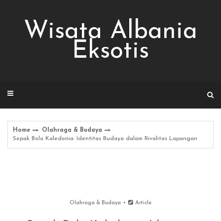
Skip
to
Wisata Albania
content
Eksotis
Home
Olahraga & Budaya
Sepak Bola Kaledonia: Identitas Budaya dalam Rivalitas Lapangan
Olahraga & Budaya
Article