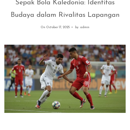
Sepak Bola Kaledonia: Identitas
Budaya dalam Rivalitas Lapangan
On October 17, 2025
by
admin