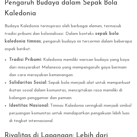
Pengaruh Budaya dalam Sepak Bola
Kaledonia
Budaya Kaledonia terinspirasi oleh berbagai elemen, termasuk
tradisi pribumi dan kolonialisasi. Dalam konteks
sepak bola
kaledonia timnas
, pengaruh budaya ini tercermin dalam beberapa
aspek berikut:
Tradisi Pribumi:
Kaledonia memiliki warisan budaya yang kaya
dari masyarakat Melanesia yang mempengaruhi gaya bermain
dan cara merayakan kemenangan.
Solidaritas Sosial:
Sepak bola menjadi alat untuk memperkuat
ikatan sosial dalam komunitas, menciptakan rasa memiliki di
kalangan penggemar dan pemain.
Identitas Nasional:
Timnas Kaledonia seringkali menjadi simbol
perjuangan komunitas untuk mendapatkan pengakuan lebih luas
di tingkat internasional.
Rivalitas di Lapangan: Lebih dari