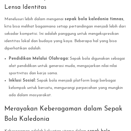
Lensa Identitas
Menelusuri lebih dalam mengenai
sepak bola kaledonia timnas
,
kita bisa melihat bagaimana setiap pertandingan menjadi lebih dari
sekadar kompetisi. Ini adalah panggung untuk mengekspresikan
identitas lokal dan budaya yang kaya. Beberapa hal yang bisa
diperhatikan adalah:
Pendidikan Melalui Olahraga:
Sepak bola digunakan sebagai
alat pendidikan untuk generasi muda, mengajarkan nilai-nilai
sportivitas dan kerja sama.
Inklusi Sosial:
Sepak bola menjadi platform bagi berbagai
kelompok untuk bersatu, mengurangi perpecahan yang mungkin
ada dalam masyarakat.
Merayakan Keberagaman dalam Sepak
Bola Kaledonia