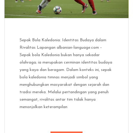
Sepak Bola Kaledonia: Identitas Budaya dalam
Rivalitas Lapangan albanian-language.com –
Sepak bola Kaledonia bukan hanya sekadar
olahraga; ia merupakan cerminan identitas budaya
yang kaya dan beragam. Dalam konteks ini, sepak
bola kaledonia timnas menjadi simbol yang
menghubungkan masyarakat dengan sejarah dan
tradisi mereka. Melalui pertandingan yang penuh
semangat, rivalitas antar tim tidak hanya
menonjolkan keterampilan