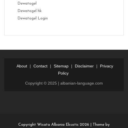
Dewatogel
Dewatogel hk
Dewatogel Login
About
|
Contact
|
Sitemap
|
Disclaimer
|
Privacy
Policy
Copyright © 2025 | albanian-language.com
Login
Dewalive
Dewalive
login
resmi
Copyright Wisata Albania Eksotis 2026 |
Theme by