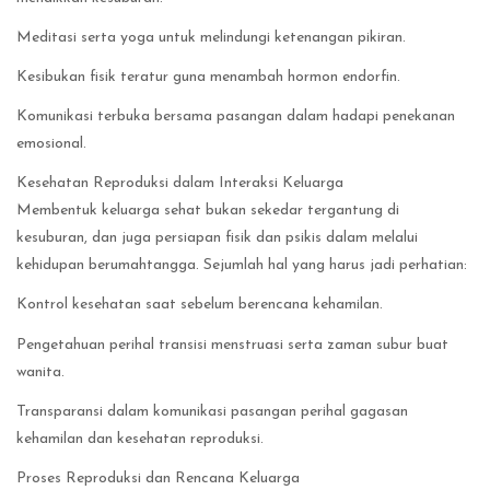
Meditasi serta yoga untuk melindungi ketenangan pikiran.
Kesibukan fisik teratur guna menambah hormon endorfin.
Komunikasi terbuka bersama pasangan dalam hadapi penekanan
emosional.
Kesehatan Reproduksi dalam Interaksi Keluarga
Membentuk keluarga sehat bukan sekedar tergantung di
kesuburan, dan juga persiapan fisik dan psikis dalam melalui
kehidupan berumahtangga. Sejumlah hal yang harus jadi perhatian:
Kontrol kesehatan saat sebelum berencana kehamilan.
Pengetahuan perihal transisi menstruasi serta zaman subur buat
wanita.
Transparansi dalam komunikasi pasangan perihal gagasan
kehamilan dan kesehatan reproduksi.
Proses Reproduksi dan Rencana Keluarga