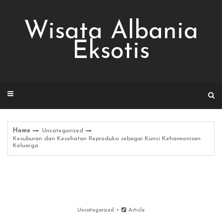
Skip
to
Wisata Albania
content
Eksotis
Home
Uncategorized
Kesuburan dan Kesehatan Reproduksi sebagai Kunci Keharmonisan
Keluarga
Uncategorized
Article