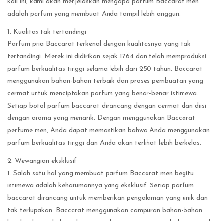
kali ini, kami akan menjelaskan mengapa parfum Baccarat men
adalah parfum yang membuat Anda tampil lebih anggun.
1. Kualitas tak tertandingi
Parfum pria Baccarat terkenal dengan kualitasnya yang tak
tertandingi. Merek ini didirikan sejak 1764 dan telah memproduksi
parfum berkualitas tinggi selama lebih dari 250 tahun. Baccarat
menggunakan bahan-bahan terbaik dan proses pembuatan yang
cermat untuk menciptakan parfum yang benar-benar istimewa.
Setiap botol parfum baccarat dirancang dengan cermat dan diisi
dengan aroma yang menarik. Dengan menggunakan Baccarat
perfume men, Anda dapat memastikan bahwa Anda menggunakan
parfum berkualitas tinggi dan Anda akan terlihat lebih berkelas.
2. Wewangian eksklusif
1. Salah satu hal yang membuat parfum Baccarat men begitu
istimewa adalah keharumannya yang eksklusif. Setiap parfum
baccarat dirancang untuk memberikan pengalaman yang unik dan
tak terlupakan. Baccarat menggunakan campuran bahan-bahan