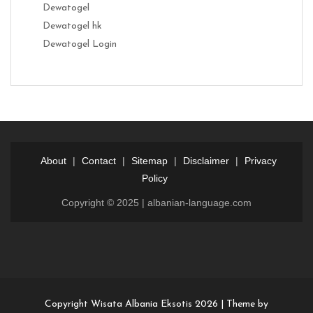
Dewatogel
Dewatogel hk
Dewatogel Login
About
|
Contact
|
Sitemap
|
Disclaimer
|
Privacy
Policy
Copyright © 2025 | albanian-language.com
Login
Dewalive
Dewalive
login
resmi
Copyright Wisata Albania Eksotis 2026 |
Theme by