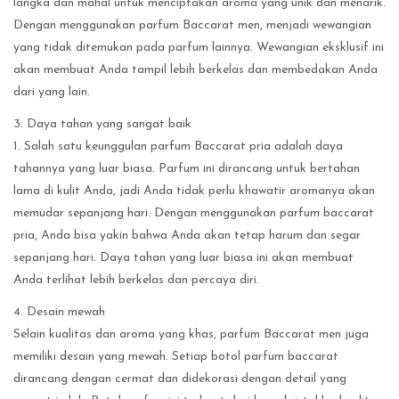
langka dan mahal untuk menciptakan aroma yang unik dan menarik.
Dengan menggunakan parfum Baccarat men, menjadi wewangian
yang tidak ditemukan pada parfum lainnya. Wewangian eksklusif ini
akan membuat Anda tampil lebih berkelas dan membedakan Anda
dari yang lain.
3. Daya tahan yang sangat baik
1. Salah satu keunggulan parfum Baccarat pria adalah daya
tahannya yang luar biasa. Parfum ini dirancang untuk bertahan
lama di kulit Anda, jadi Anda tidak perlu khawatir aromanya akan
memudar sepanjang hari. Dengan menggunakan parfum baccarat
pria, Anda bisa yakin bahwa Anda akan tetap harum dan segar
sepanjang hari. Daya tahan yang luar biasa ini akan membuat
Anda terlihat lebih berkelas dan percaya diri.
4. Desain mewah
Selain kualitas dan aroma yang khas, parfum Baccarat men juga
memiliki desain yang mewah. Setiap botol parfum baccarat
dirancang dengan cermat dan didekorasi dengan detail yang