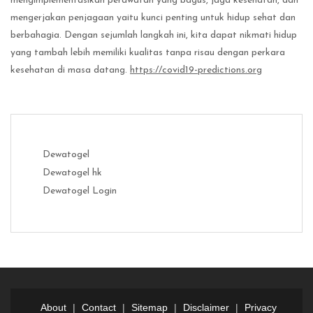
mengimplementasikan perawatan yang bagus, jaga kesehatan, dan
mengerjakan penjagaan yaitu kunci penting untuk hidup sehat dan
berbahagia. Dengan sejumlah langkah ini, kita dapat nikmati hidup
yang tambah lebih memiliki kualitas tanpa risau dengan perkara
kesehatan di masa datang.
https://covid19-predictions.org
Dewatogel
Dewatogel hk
Dewatogel Login
About
|
Contact
|
Sitemap
|
Disclaimer
|
Privacy