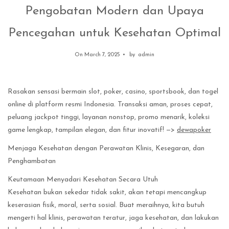
Pengobatan Modern dan Upaya
Pencegahan untuk Kesehatan Optimal
On March 7, 2025
by
admin
Rasakan sensasi bermain slot, poker, casino, sportsbook, dan togel
online di platform resmi Indonesia. Transaksi aman, proses cepat,
peluang jackpot tinggi, layanan nonstop, promo menarik, koleksi
game lengkap, tampilan elegan, dan fitur inovatif! —>
dewapoker
Menjaga Kesehatan dengan Perawatan Klinis, Kesegaran, dan
Penghambatan
Keutamaan Menyadari Kesehatan Secara Utuh
Kesehatan bukan sekedar tidak sakit, akan tetapi mencangkup
keserasian fisik, moral, serta sosial. Buat meraihnya, kita butuh
mengerti hal klinis, perawatan teratur, jaga kesehatan, dan lakukan