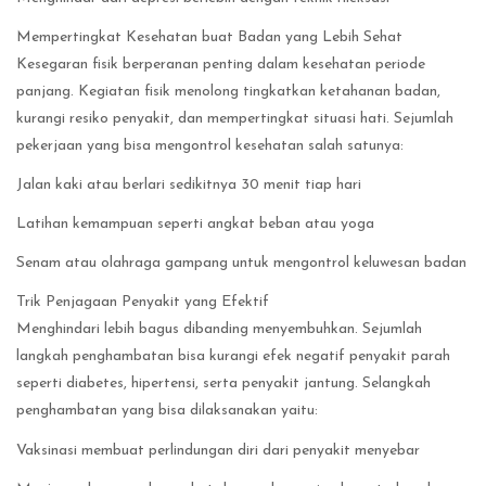
Mempertingkat Kesehatan buat Badan yang Lebih Sehat
Kesegaran fisik berperanan penting dalam kesehatan periode
panjang. Kegiatan fisik menolong tingkatkan ketahanan badan,
kurangi resiko penyakit, dan mempertingkat situasi hati. Sejumlah
pekerjaan yang bisa mengontrol kesehatan salah satunya:
Jalan kaki atau berlari sedikitnya 30 menit tiap hari
Latihan kemampuan seperti angkat beban atau yoga
Senam atau olahraga gampang untuk mengontrol keluwesan badan
Trik Penjagaan Penyakit yang Efektif
Menghindari lebih bagus dibanding menyembuhkan. Sejumlah
langkah penghambatan bisa kurangi efek negatif penyakit parah
seperti diabetes, hipertensi, serta penyakit jantung. Selangkah
penghambatan yang bisa dilaksanakan yaitu:
Vaksinasi membuat perlindungan diri dari penyakit menyebar