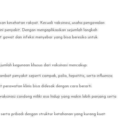
n kesehatan rakyat. Kecuali vaksinasi, usaha pengawalan
si dini penyakit. Dengan mengaplikasikan sejumlah langkah
t gawat dan infeksi menyebar yang bisa beresiko untuk
jumlah kegunaan khusus dari vaksinasi mencakup:
at penyakit seperti campak, polio, hepatitis, serta influenza.
perawatan klinis bisa didesak dengan cara berarti.
aksinasi condong miliki asa hidup yang makin lebih panjang serta
, serta pribadi dengan struktur ketahanan yang kurang kuat