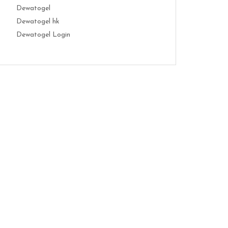
Dewatogel
Dewatogel hk
Dewatogel Login