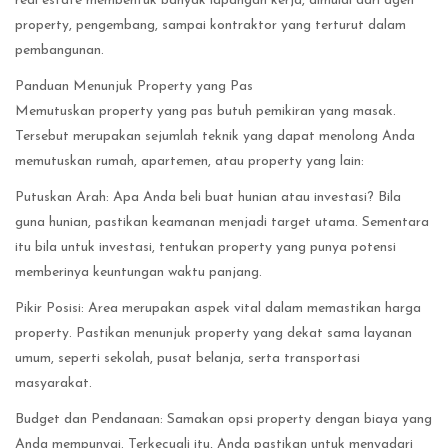
real estate membentuk banyak lapangan kerja, dimulai dari agen
property, pengembang, sampai kontraktor yang terturut dalam
pembangunan.
Panduan Menunjuk Property yang Pas
Memutuskan property yang pas butuh pemikiran yang masak.
Tersebut merupakan sejumlah teknik yang dapat menolong Anda
memutuskan rumah, apartemen, atau property yang lain:
Putuskan Arah: Apa Anda beli buat hunian atau investasi? Bila
guna hunian, pastikan keamanan menjadi target utama. Sementara
itu bila untuk investasi, tentukan property yang punya potensi
memberinya keuntungan waktu panjang.
Pikir Posisi: Area merupakan aspek vital dalam memastikan harga
property. Pastikan menunjuk property yang dekat sama layanan
umum, seperti sekolah, pusat belanja, serta transportasi
masyarakat.
Budget dan Pendanaan: Samakan opsi property dengan biaya yang
Anda mempunyai. Terkecuali itu, Anda pastikan untuk menyadari