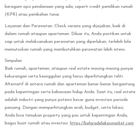
beragam opsi pendanaan yang ada, seperti credit pemilikan rumah
(KPR) atau pembelian tunai.
Layanan dan Perawatan: Check sarana yang dijajakan, baik di
dalam rumah ataupun apartemen. Diluar itu, Anda pastikan untuk
siap untuk melaksanakan perawatan yang diperlukan, terlebih bila
memutuskan rumah yang membutuhkan perawatan lebih intens.
Simpulan
Baik rumah, apartemen, ataupun real estate masing-masing punyai
kekurangan serta keunggulan yang harus diperhitungkan teliti.
Alternatif di antara rumah dan apartemen benar-benar bergantung
pada kepentingan serta kebiasaan hidup Anda. Saat itu, real estate
adalah industri yang punya potensi besar guna investasi periode
panjang. Dengan memperhitungkan arah, budget, serta lokasi,
Anda bisa temukan property yang pas untuk kepentingan Anda,
bagus buat rumah atau investasi.
https://belgradelakesmarket.com