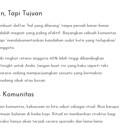
n, Tapi Tujuan
mbuat daftar “hal yang dilarang” tanpa pernah benar-benar
 adalah magnet yang paling efektif. Bayangkan sebuah komunitas
api “mendokumentasikan keindahan sudut kota yang terlupakan”.
 anggota.
liki tingkat retensi anggota 40% lebih tinggi dibandingkan
Insight untuk Anda: Jangan buat visi yang kaku seperti teks
ta merasa sedang memperjuangkan sesuatu yang bermakna
sedang sibuk atau bosan.
 Komunitas
komunitas, kebiasaan ini kita sebut sebagai ritual. Bisa berupa
temuan bulanan di kedai kopi. Ritual ini memberikan struktur bagi
teraksi hanya akan terjadi secara sporadis dan lama-lama