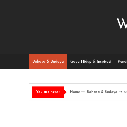
Skip
to
content
W
Bahasa & Budaya
Gaya Hidup & Inspirasi
Pendi
Home
Bahasa & Budaya
S
You are here :