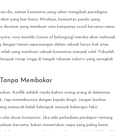
ktian diri, namun komunitas yang sehat mengubah paradigma
ekat yang luar biasa. Misalnya, komunitas penulis yang
tas desainer yang membuat satu kampanye sosial bersama-sama.
yata, rasa memiliki (
sense of belonging
) mereka akan melonjak
 dengan teman seperjuangan dalam sebuah karya fisik atau
 inilah yang membuat sebuah komunitas menjadi solid. Fokuslah
lompok tetap tinggi di tengah tekanan industri yang seringkali
i Tanpa Membakar
gesekan. Konflik adalah tanda bahwa orang-orang di dalamnya
lik, tapi memediasinya dengan kepala dingin. Jangan biarkan
yang memecah belah kelompok menjadi beberapa faksi.
ai-nilai dasar komunitas. Jika ada perbedaan pendapat tentang
belajar bersama, bukan menentukan siapa yang paling benar.