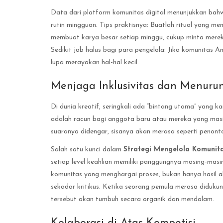
Data dari platform komunitas digital menunjukkan ba
rutin mingguan. Tips praktisnya: Buatlah ritual yang 
membuat karya besar setiap minggu, cukup minta mereka 
Sedikit jab halus bagi para pengelola: Jika komunitas A
lupa merayakan hal-hal kecil.
Menjaga Inklusivitas dan Menurun
Di dunia kreatif, seringkali ada “bintang utama” yang 
adalah racun bagi anggota baru atau mereka yang masih
suaranya didengar, sisanya akan merasa seperti penont
Salah satu kunci dalam
Strategi Mengelola Komunita
setiap level keahlian memiliki panggungnya masing-masin
komunitas yang menghargai proses, bukan hanya hasil a
sekadar kritikus. Ketika seorang pemula merasa didukun
tersebut akan tumbuh secara organik dan mendalam.