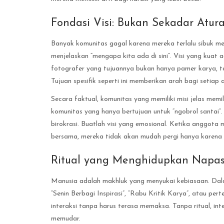
Fondasi Visi: Bukan Sekadar Atura
Banyak komunitas gagal karena mereka terlalu sibuk me
menjelaskan “mengapa kita ada di sini”. Visi yang kuat
fotografer yang tujuannya bukan hanya pamer karya, t
Tujuan spesifik seperti ini memberikan arah bagi setiap
Secara faktual, komunitas yang memiliki misi jelas memi
komunitas yang hanya bertujuan untuk “ngobrol santai”. 
birokrasi. Buatlah visi yang emosional. Ketika anggo
bersama, mereka tidak akan mudah pergi hanya karena 
Ritual yang Menghidupkan Napas
Manusia adalah makhluk yang menyukai kebiasaan. Dalam 
“Senin Berbagi Inspirasi”, “Rabu Kritik Karya”, atau per
interaksi tanpa harus terasa memaksa. Tanpa ritual, in
memudar.