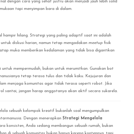
rnal dengan cara yang sehat justru akan menjadi jauh lebih solid
rmukaan tapi menyimpan bara di dalam.
l hampir hilang. Strategi yang paling adaptif saat ini adalah
d untuk diskusi harian, namun tetap mengadakan
meetup
fisik
 tatap muka memberikan kedalaman yang tidak bisa digantikan
i untuk mempermudah, bukan untuk merumitkan. Gunakan bot
rmanusianya tetap terasa tulus dan tidak kaku. Kejujuran dan
am menjaga komunitas agar tidak terasa seperti robot. Jika
ol santai, jangan harap anggotanya akan aktif secara sukarela.
ola sebuah kelompok kreatif bukanlah soal mengumpulkan
antarmanusia. Dengan menerapkan
Strategi Mengelola
ara konsisten, Anda sedang membangun sebuah rumah, bukan
ahan di sebuah komunitas bukan hanya karena kontennya, tapi