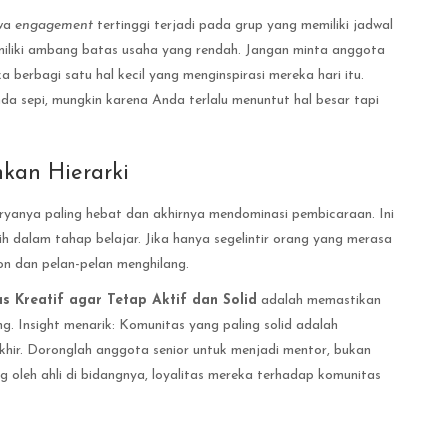
hwa
engagement
tertinggi terjadi pada grup yang memiliki jadwal
memiliki ambang batas usaha yang rendah. Jangan minta anggota
berbagi satu hal kecil yang menginspirasi mereka hari itu.
nda sepi, mungkin karena Anda terlalu menuntut hal besar tapi
kan Hierarki
karyanya paling hebat dan akhirnya mendominasi pembicaraan. Ini
 dalam tahap belajar. Jika hanya segelintir orang yang merasa
on dan pelan-pelan menghilang.
s Kreatif agar Tetap Aktif dan Solid
adalah memastikan
g. Insight menarik: Komunitas yang paling solid adalah
khir. Doronglah anggota senior untuk menjadi mentor, bukan
g oleh ahli di bidangnya, loyalitas mereka terhadap komunitas