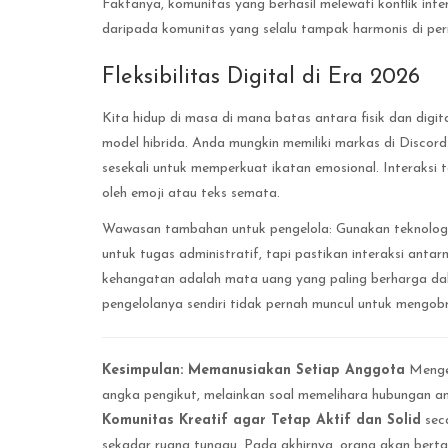
Faktanya, komunitas yang berhasil melewati konflik inte
daripada komunitas yang selalu tampak harmonis di pe
Fleksibilitas Digital di Era 2026
Kita hidup di masa di mana batas antara fisik dan digita
model hibrida. Anda mungkin memiliki markas di Discor
sesekali untuk memperkuat ikatan emosional. Interaksi
oleh emoji atau teks semata.
Wawasan tambahan untuk pengelola: Gunakan teknolog
untuk tugas administratif, tapi pastikan interaksi anta
kehangatan adalah mata uang yang paling berharga dal
pengelolanya sendiri tidak pernah muncul untuk mengobr
Kesimpulan: Memanusiakan Setiap Anggota
Mengel
angka pengikut, melainkan soal memelihara hubungan 
Komunitas Kreatif agar Tetap Aktif dan Solid
sec
sekadar ruang tunggu. Pada akhirnya, orang akan bert