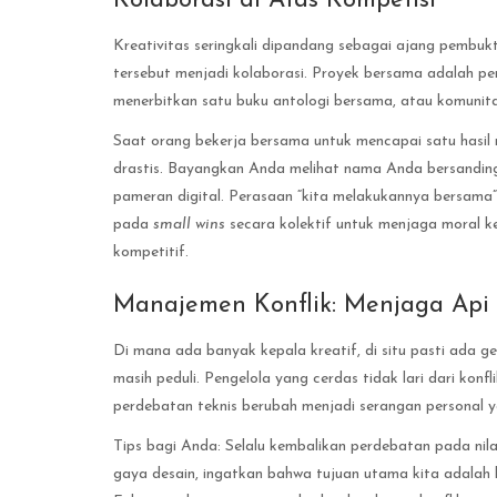
Kolaborasi di Atas Kompetisi
Kreativitas seringkali dipandang sebagai ajang pembu
tersebut menjadi kolaborasi. Proyek bersama adalah per
menerbitkan satu buku antologi bersama, atau komuni
Saat orang bekerja bersama untuk mencapai satu hasil n
drastis. Bayangkan Anda melihat nama Anda bersanding
pameran digital. Perasaan “kita melakukannya bersama”
pada
small wins
secara kolektif untuk menjaga moral ke
kompetitif.
Manajemen Konflik: Menjaga Ap
Di mana ada banyak kepala kreatif, di situ pasti ada 
masih peduli. Pengelola yang cerdas tidak lari dari konf
perdebatan teknis berubah menjadi serangan personal 
Tips bagi Anda: Selalu kembalikan perdebatan pada nil
gaya desain, ingatkan bahwa tujuan utama kita adalah 