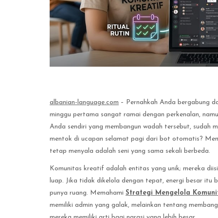
albanian-language.com
– Pernahkah Anda bergabung da
minggu pertama sangat ramai dengan perkenalan, namu
Anda sendiri yang membangun wadah tersebut, sudah me
mentok di ucapan selamat pagi dari bot otomatis? M
tetap menyala adalah seni yang sama sekali berbeda.
Komunitas kreatif adalah entitas yang unik; mereka diis
luap. Jika tidak dikelola dengan tepat, energi besar it
punya ruang. Memahami
Strategi Mengelola Komunit
memiliki admin yang galak, melainkan tentang memban
mereka memiliki arti bagi narasi yang lebih besar.