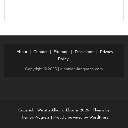
About
|
Contact
|
Sitemap
|
Disclaimer
|
Privacy
Policy
Copyright © 2025 | albanian-language.com
Login
Dewalive
Dewalive
login
resmi
Copyright Wisata Albania Eksotis 2026 |
Theme by
ThemeinProgress
|
Proudly powered by WordPress