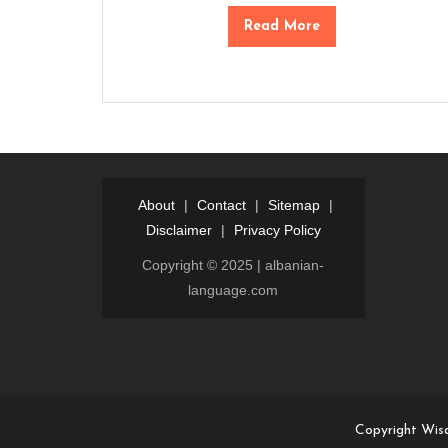
Read More
About
|
Contact
|
Sitemap
|
Disclaimer
|
Privacy Policy
Copyright © 2025 | albanian-
language.com
Login
Dewalive
Dewalive
login
resmi
Copyright Wis