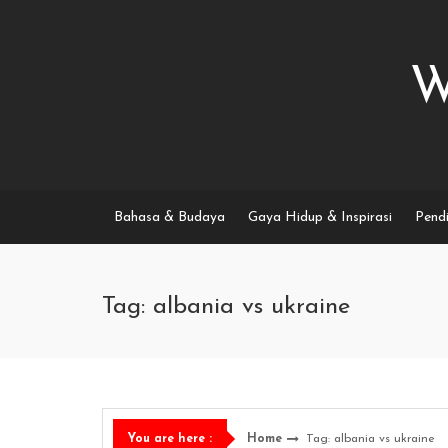
Skip
to
content
W
Bahasa & Budaya
Gaya Hidup & Inspirasi
Pendi
Tag: albania vs ukraine
Home
Tag: albania vs ukraine
You are here :