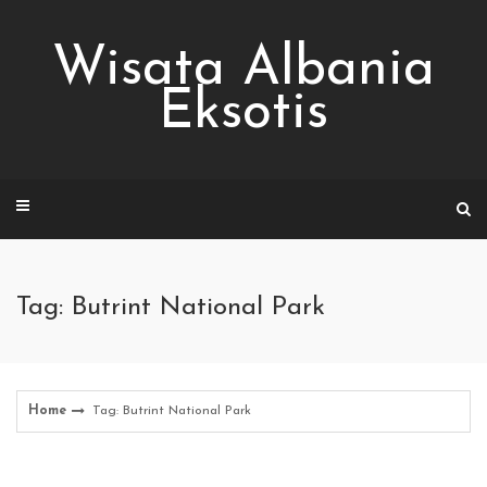
Skip
to
Wisata Albania
content
Eksotis
Tag: Butrint National Park
Home
Tag: Butrint National Park