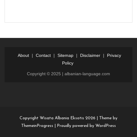
About
|
Contact
|
Sitemap
|
Disclaimer
|
Privacy
Policy
Copyright © 2025 | albanian-language.com
Login
Dewalive
Dewalive
login
resmi
Copyright Wisata Albania Eksotis 2026 |
Theme by
ThemeinProgress
|
Proudly powered by WordPress