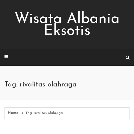
Skip
to
Wisata Albania
content
Eksotis
Tag: rivalitas olahraga
Home
Tag: rivalitas olahraga