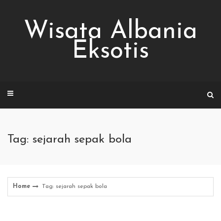
Skip
to
Wisata Albania
content
Eksotis
Tag: sejarah sepak bola
Home
Tag: sejarah sepak bola