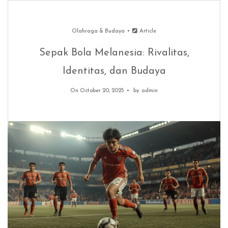
Olahraga & Budaya
Article
Sepak Bola Melanesia: Rivalitas,
Identitas, dan Budaya
On October 20, 2025
by
admin