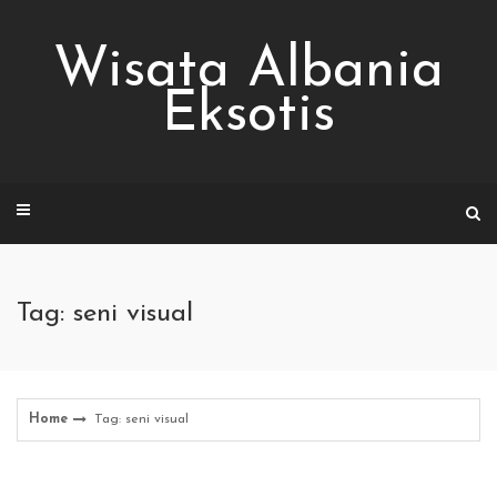
Skip
to
Wisata Albania
content
Eksotis
Tag: seni visual
Home
Tag: seni visual