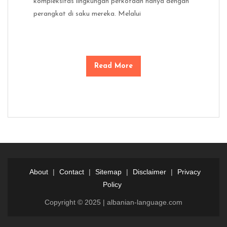
kompleksitas lingkungan perkotaan hanya dengan
perangkat di saku mereka. Melalui
Read More
About
|
Contact
|
Sitemap
|
Disclaimer
|
Privacy
Policy
Copyright © 2025 | albanian-language.com
Login