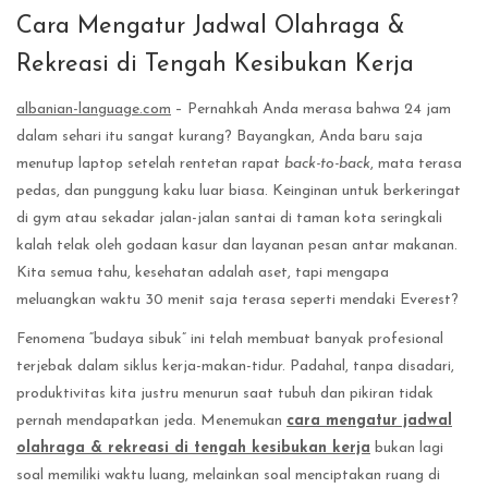
Cara Mengatur Jadwal Olahraga &
Rekreasi di Tengah Kesibukan Kerja
albanian-language.com
– Pernahkah Anda merasa bahwa 24 jam
dalam sehari itu sangat kurang? Bayangkan, Anda baru saja
menutup laptop setelah rentetan rapat
back-to-back
, mata terasa
pedas, dan punggung kaku luar biasa. Keinginan untuk berkeringat
di gym atau sekadar jalan-jalan santai di taman kota seringkali
kalah telak oleh godaan kasur dan layanan pesan antar makanan.
Kita semua tahu, kesehatan adalah aset, tapi mengapa
meluangkan waktu 30 menit saja terasa seperti mendaki Everest?
Fenomena “budaya sibuk” ini telah membuat banyak profesional
terjebak dalam siklus kerja-makan-tidur. Padahal, tanpa disadari,
produktivitas kita justru menurun saat tubuh dan pikiran tidak
pernah mendapatkan jeda. Menemukan
cara mengatur jadwal
olahraga & rekreasi di tengah kesibukan kerja
bukan lagi
soal memiliki waktu luang, melainkan soal menciptakan ruang di