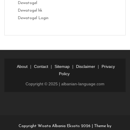
Dewatogel
Dewatogel hk
Dewatogel Login
About
|
Contact
|
Sitemap
|
Disclaimer
|
Privacy
Policy
Copyright © 2025 | albanian-language.com
Login
Dewalive
Dewalive
login
resmi
Copyright Wisata Albania Eksotis 2026 |
Theme by